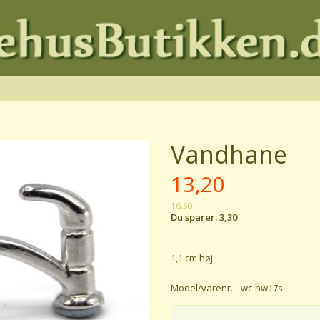
Vandhane
13,20
16,50
Du sparer:
3,30
1,1 cm høj
Model/varenr.:
wc-hw17s