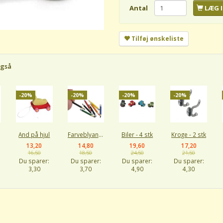
Antal
LÆG I
Tilføj ønskeliste
også
-20%
-20%
-20%
-20%
And på hjul
Farveblyanter
Biler - 4 stk
Kroge - 2 stk
13,20
14,80
19,60
17,20
16,50
18,50
24,50
21,50
Du sparer:
Du sparer:
Du sparer:
Du sparer:
3,30
3,70
4,90
4,30