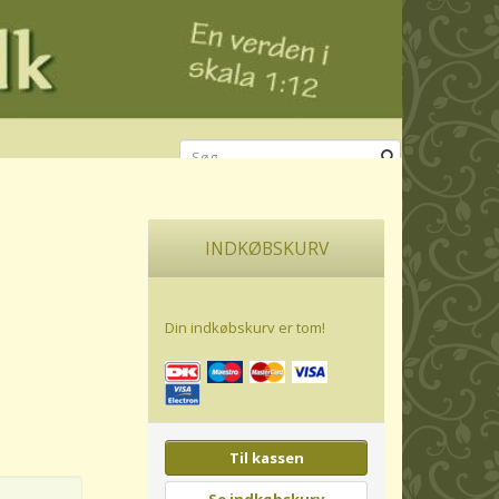
INDKØBSKURV
Din indkøbskurv er tom!
Til kassen