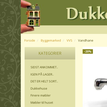
Forside
Byggemarked
VVS
Vandhane
-20%
KATEGORIER
SIDST ANKOMMET..
IGEN PÅ LAGER..
DET ER HELT SORT..
Dukkehuse
Finere møbler
Møbler til huset