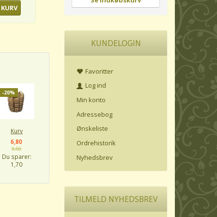
Se indkøbskurv
 KURV
KUNDELOGIN
Favoritter
Log ind
-20%
Min konto
Adressebog
Ønskeliste
Kurv
6,80
Ordrehistorik
8,50
Du sparer:
Nyhedsbrev
1,70
TILMELD NYHEDSBREV