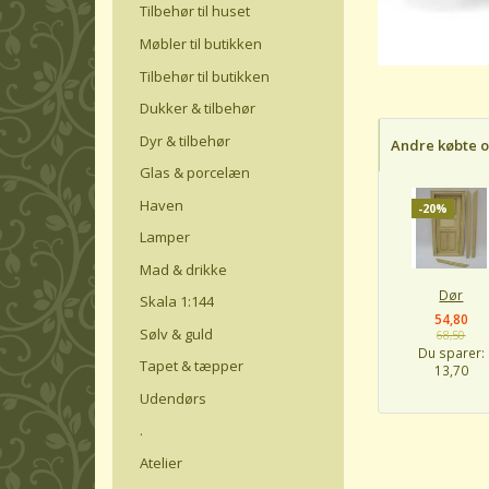
Tilbehør til huset
Møbler til butikken
Tilbehør til butikken
Dukker & tilbehør
Dyr & tilbehør
Andre købte 
Glas & porcelæn
Haven
-20%
Lamper
Mad & drikke
Dør
Skala 1:144
54,80
Sølv & guld
68,50
Du sparer:
Tapet & tæpper
13,70
Udendørs
.
Atelier