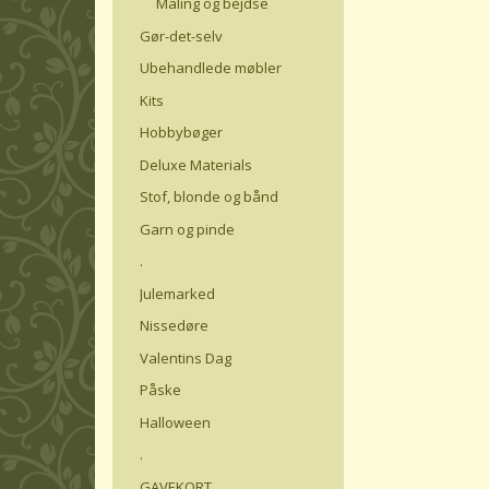
Maling og bejdse
Gør-det-selv
Ubehandlede møbler
Kits
Hobbybøger
Deluxe Materials
Stof, blonde og bånd
Garn og pinde
.
Julemarked
Nissedøre
Valentins Dag
Påske
Halloween
.
GAVEKORT