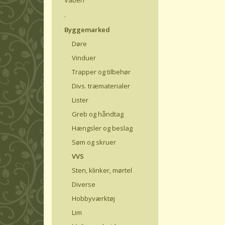
.
Byggemarked
Døre
Vinduer
Trapper og tilbehør
Divs. træmaterialer
Lister
Greb og håndtag
Hængsler og beslag
Søm og skruer
VVS
Sten, klinker, mørtel
Diverse
Hobbyværktøj
Lim