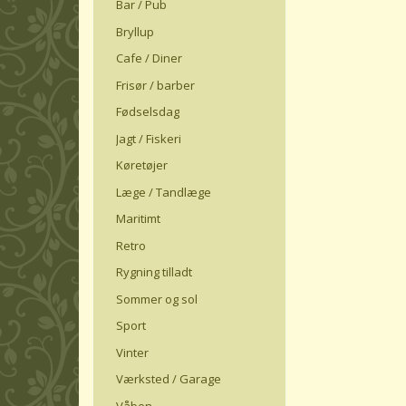
Bar / Pub
Bryllup
Cafe / Diner
Frisør / barber
Fødselsdag
Jagt / Fiskeri
Køretøjer
Læge / Tandlæge
Maritimt
Retro
Rygning tilladt
Sommer og sol
Sport
Vinter
Værksted / Garage
Våben