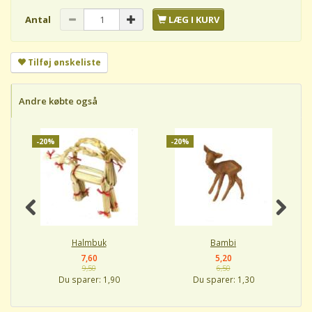
Antal
LÆG I KURV
Tilføj ønskeliste
Andre købte også
-20%
-20%
-
Halmbuk
Bambi
7,60
5,20
9,50
6,50
Du sparer:
1,90
Du sparer:
1,30