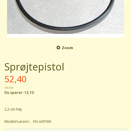
Zoom
Sprøjtepistol
52,40
65,50
Du sparer:
13,10
2,2 cm høj
Model/varenr.:
hh-isl0169