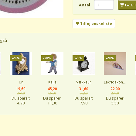
Antal
LÆG I
Tilføj ønskeliste
også
-20%
-20%
-20%
-20%
Ur
Kalle
Vækkeur
Lakridskonfekt
19,60
45,20
31,60
22,00
24,50
56,50
39,50
27,50
Du sparer:
Du sparer:
Du sparer:
Du sparer:
4,90
11,30
7,90
5,50