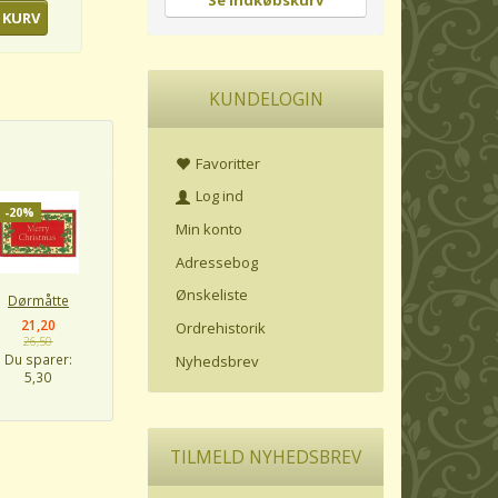
Se indkøbskurv
 KURV
KUNDELOGIN
Favoritter
Log ind
-20%
Min konto
Adressebog
Ønskeliste
Dørmåtte
21,20
Ordrehistorik
26,50
Du sparer:
Nyhedsbrev
5,30
TILMELD NYHEDSBREV