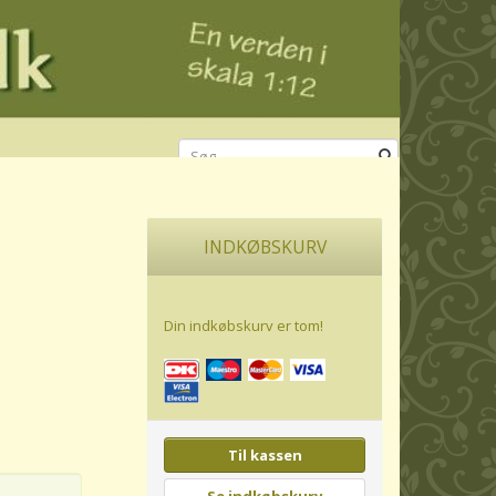
INDKØBSKURV
Din indkøbskurv er tom!
Til kassen