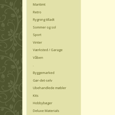
Maritimt
Retro
Rygning tilladt
Sommer og sol
Sport
Vinter
Værksted / Garage
Våben
.
Byggemarked
Gør-det-selv
Ubehandlede møbler
Kits
Hobbybøger
Deluxe Materials