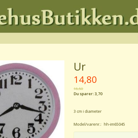
Ur
14,80
18,50
Du sparer:
3,70
3 cm i diameter
Model/varenr.:
hh-im65045