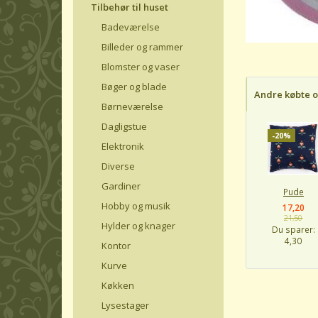
Tilbehør til huset
Badeværelse
Billeder og rammer
Blomster og vaser
Bøger og blade
Andre købte 
Børneværelse
Dagligstue
-20%
Elektronik
Diverse
Gardiner
Pude
Hobby og musik
17,20
21,50
Hylder og knager
Du sparer:
4,30
Kontor
Kurve
Køkken
Lysestager