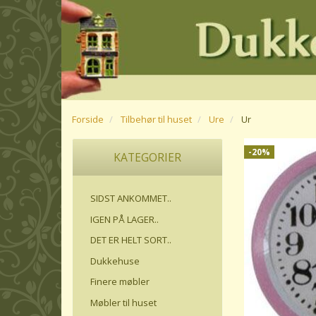
Forside
Tilbehør til huset
Ure
Ur
-20%
KATEGORIER
SIDST ANKOMMET..
IGEN PÅ LAGER..
DET ER HELT SORT..
Dukkehuse
Finere møbler
Møbler til huset