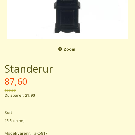
Zoom
Standerur
87,60
109,50
Du sparer:
21,90
Sort
15,5 cm høj
Model/varenr.:
a-t5817