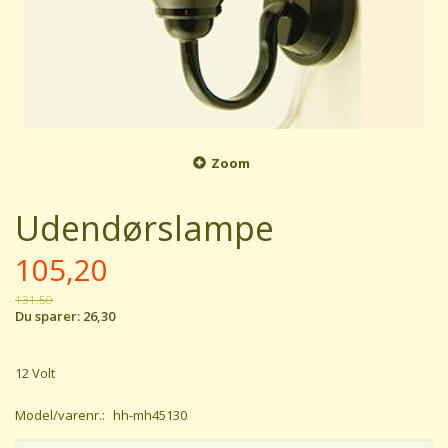
Zoom
Udendørslampe
105,20
131,50
Du sparer:
26,30
12 Volt
Model/varenr.:
hh-mh45130