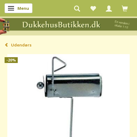
Menu
Skifte navigation
Udendørs
-20%