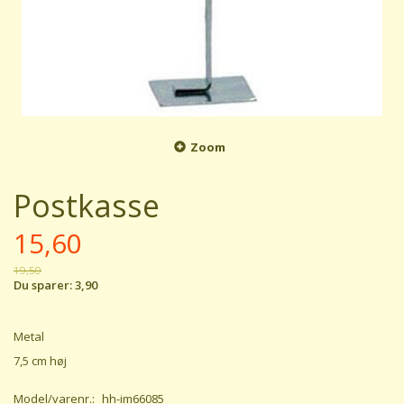
Zoom
Postkasse
15,60
19,50
Du sparer:
3,90
Metal
7,5 cm høj
Model/varenr.:
hh-im66085