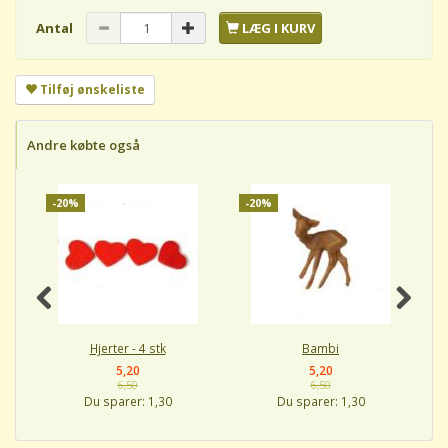
Antal
LÆG I KURV
Tilføj ønskeliste
Andre købte også
-20%
-20%
-
Hjerter - 4 stk
Bambi
5,20
5,20
6,50
6,50
Du sparer:
1,30
Du sparer:
1,30