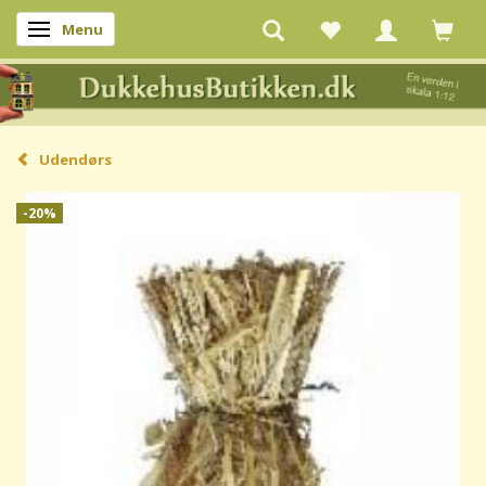
Menu
Skifte navigation
Udendørs
-20%