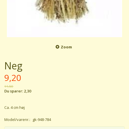
Zoom
Neg
9,20
11,50
Du sparer:
2,30
Ca. 4 cm høj
Model/varenr.:
gk-948-784