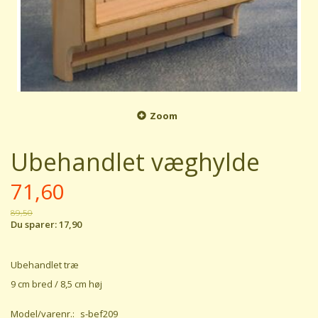
Zoom
Ubehandlet væghylde
71,60
89,50
Du sparer:
17,90
Ubehandlet træ
9 cm bred / 8,5 cm høj
Model/varenr.:
s-bef209