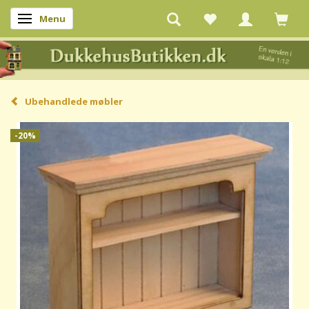
Menu
Skifte navigation
Ubehandlede møbler
-20%