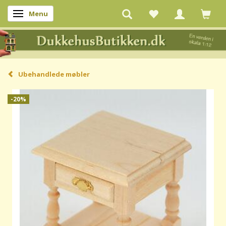
Menu
Skifte navigation
Ubehandlede møbler
-20%