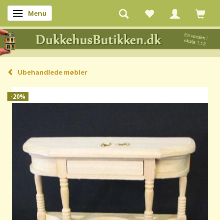
Menu
Skifte navigation
Ubehandlede møbler
-20%