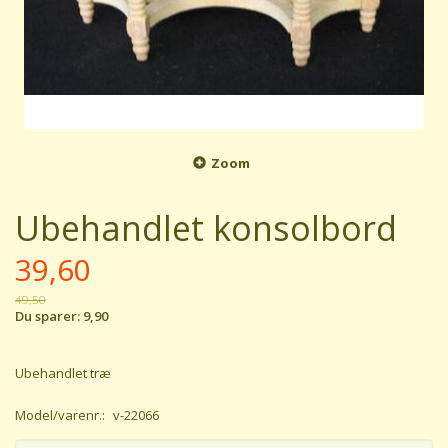
Zoom
Ubehandlet konsolbord
39,60
49,50
Du sparer:
9,90
Ubehandlet træ
Model/varenr.:
v-22066