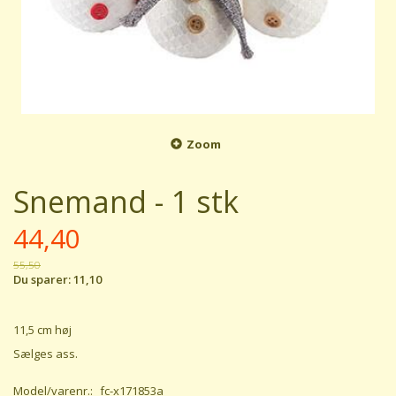
Zoom
Snemand - 1 stk
44,40
55,50
Du sparer:
11,10
11,5 cm høj
Sælges ass.
Model/varenr.:
fc-x171853a