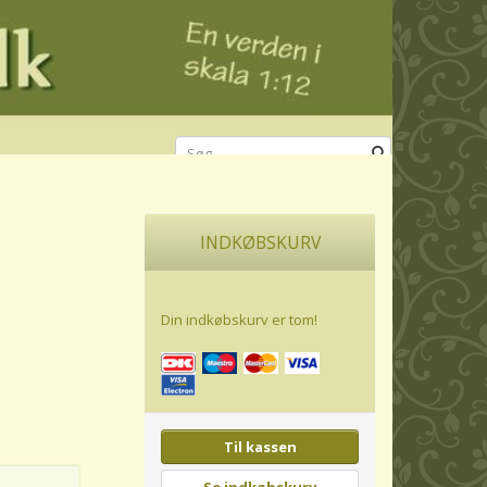
INDKØBSKURV
Din indkøbskurv er tom!
Til kassen