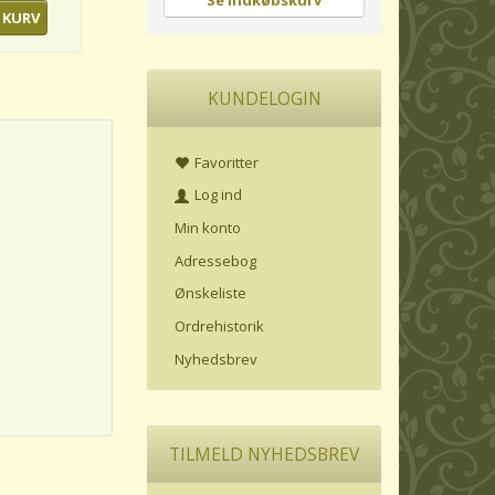
Se indkøbskurv
 KURV
KUNDELOGIN
Favoritter
Log ind
Min konto
Adressebog
Ønskeliste
Ordrehistorik
Nyhedsbrev
TILMELD NYHEDSBREV