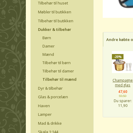
Tilbehør til huset
Møbler til butikken
Tilbehør til butikken
Dukker & tilbehør
Børn
Andre købte 
Damer
Mænd
-20%
Tilbehør til børn
Tilbehør til damer
Tilbehør til mænd
Champagne
med glas
Dyr & tilbehør
47,60
59,50
Glas & porcelæn
Du sparer:
Haven
11,90
Lamper
Mad & drikke
Skala 1:144