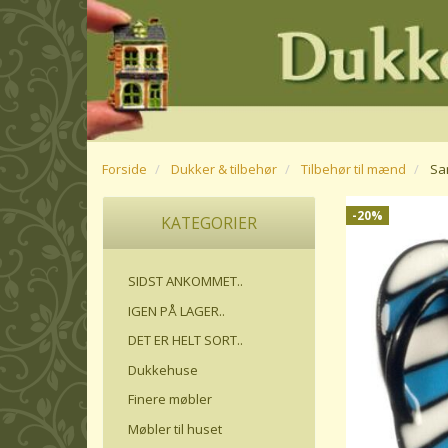
Forside
Dukker & tilbehør
Tilbehør til mænd
Sa
-20%
KATEGORIER
SIDST ANKOMMET..
IGEN PÅ LAGER..
DET ER HELT SORT..
Dukkehuse
Finere møbler
Møbler til huset