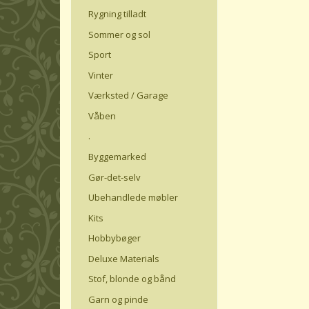
Rygning tilladt
Sommer og sol
Sport
Vinter
Værksted / Garage
Våben
.
Byggemarked
Gør-det-selv
Ubehandlede møbler
Kits
Hobbybøger
Deluxe Materials
Stof, blonde og bånd
Garn og pinde