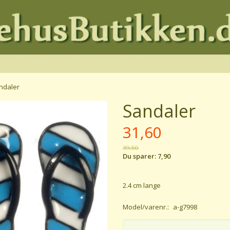
ndaler
Sandaler
31,60
39,50
Du sparer:
7,90
2.4 cm lange
Model/varenr.:
a-g7998