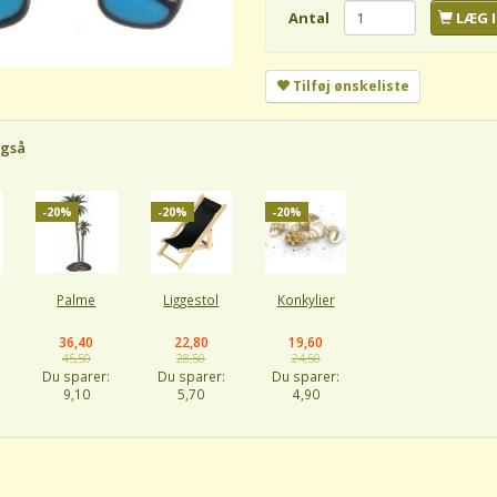
Antal
LÆG I
Tilføj ønskeliste
også
-20%
-20%
-20%
Palme
Liggestol
Konkylier
36,40
22,80
19,60
45,50
28,50
24,50
Du sparer:
Du sparer:
Du sparer:
9,10
5,70
4,90