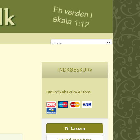
INDKØBSKURV
Din indkøbskurv er tom!
Til kassen