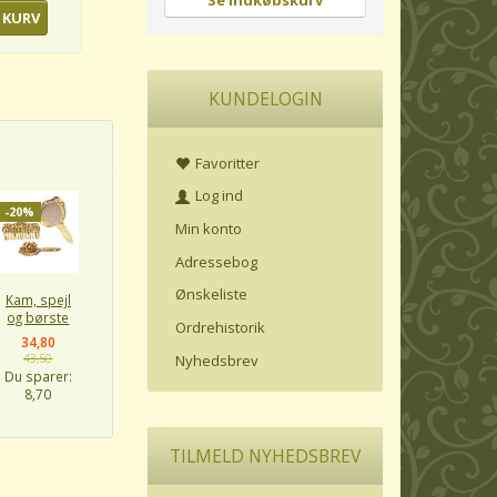
Se indkøbskurv
 KURV
KUNDELOGIN
Favoritter
Log ind
-20%
Min konto
Adressebog
Ønskeliste
Kam, spejl
og børste
Ordrehistorik
34,80
Nyhedsbrev
43,50
Du sparer:
8,70
TILMELD NYHEDSBREV