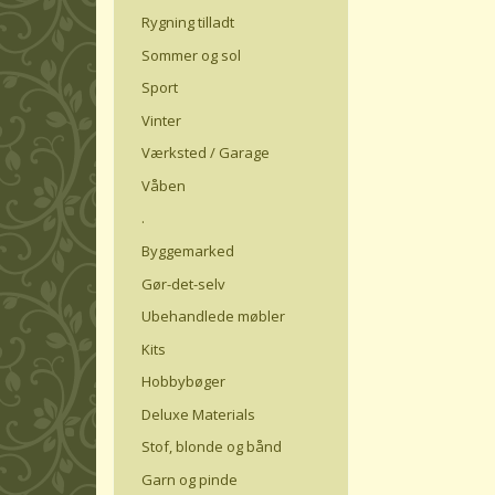
Rygning tilladt
Sommer og sol
Sport
Vinter
Værksted / Garage
Våben
.
Byggemarked
Gør-det-selv
Ubehandlede møbler
Kits
Hobbybøger
Deluxe Materials
Stof, blonde og bånd
Garn og pinde