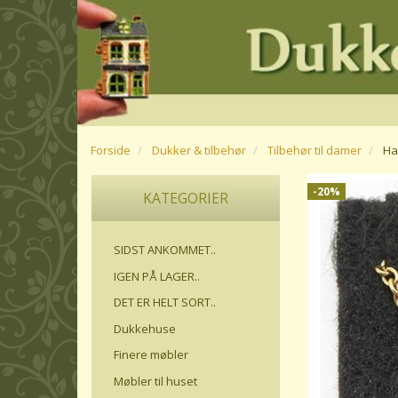
Forside
Dukker & tilbehør
Tilbehør til damer
Ha
-20%
KATEGORIER
SIDST ANKOMMET..
IGEN PÅ LAGER..
DET ER HELT SORT..
Dukkehuse
Finere møbler
Møbler til huset