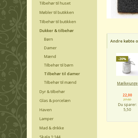
Tilbehør til huset
Møbler til butikken
Tilbehør til butikken
Dukker & tilbehør
Børn
Andre købte 
Damer
Mænd
-20%
Tilbehør til børn
Tilbehør til damer
Tilbehør til mænd
Mælkejunge
Dyr & tilbehør
22,00
27,50
Glas & porcelæn
Du sparer:
Haven
5,50
Lamper
Mad & drikke
Skala 1:144