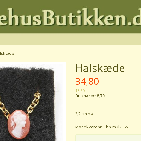
lskæde
Halskæde
34,80
43,50
Du sparer:
8,70
2,2 cm høj
Model/varenr.:
hh-mul2355