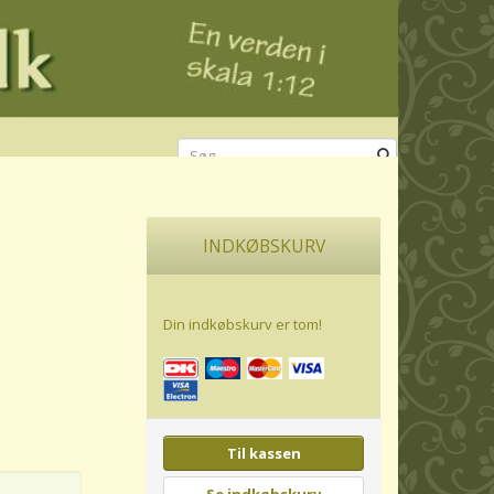
INDKØBSKURV
Din indkøbskurv er tom!
Til kassen