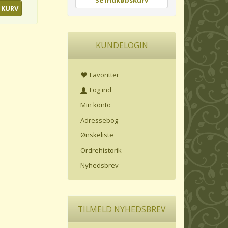
Se indkøbskurv
 KURV
KUNDELOGIN
Favoritter
Log ind
Min konto
Adressebog
Ønskeliste
Ordrehistorik
Nyhedsbrev
TILMELD NYHEDSBREV