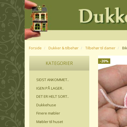
Forside
Dukker & tilbehør
Tilbehør til damer
Bik
-20%
KATEGORIER
SIDST ANKOMMET..
IGEN PÅ LAGER..
DET ER HELT SORT..
Dukkehuse
Finere møbler
Møbler til huset