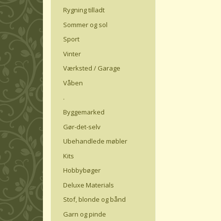
Rygning tilladt
Sommer og sol
Sport
Vinter
Værksted / Garage
Våben
.
Byggemarked
Gør-det-selv
Ubehandlede møbler
Kits
Hobbybøger
Deluxe Materials
Stof, blonde og bånd
Garn og pinde