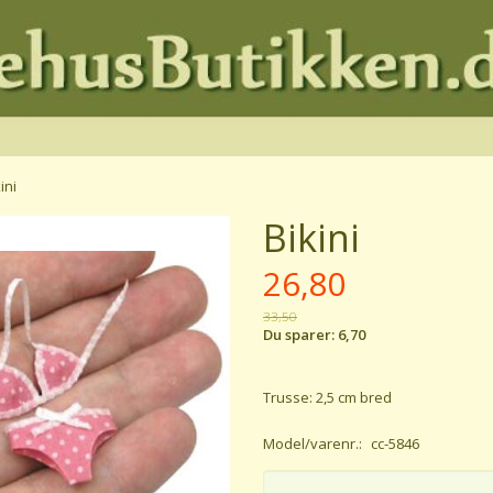
ini
Bikini
26,80
33,50
Du sparer:
6,70
Trusse: 2,5 cm bred
Model/varenr.:
cc-5846