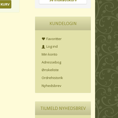
Se indkøbskurv
 KURV
KUNDELOGIN
Favoritter
Log ind
Min konto
Adressebog
Ønskeliste
Ordrehistorik
Nyhedsbrev
TILMELD NYHEDSBREV