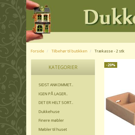
Forside
Tilbehør til butikken
Trækasse - 2 stk
-20%
KATEGORIER
SIDST ANKOMMET..
IGEN PÅ LAGER..
DET ER HELT SORT..
Dukkehuse
Finere møbler
Møbler til huset