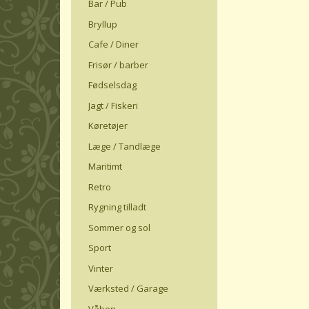
Bar / Pub
Bryllup
Cafe / Diner
Frisør / barber
Fødselsdag
Jagt / Fiskeri
Køretøjer
Læge / Tandlæge
Maritimt
Retro
Rygning tilladt
Sommer og sol
Sport
Vinter
Værksted / Garage
Våben