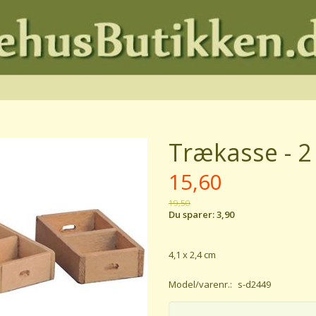
Trækasse - 2
15,60
19,50
Du sparer:
3,90
4,1 x 2,4 cm
Model/varenr.:
s-d2449