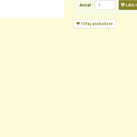
Antal
LÆG I
Tilføj ønskeliste