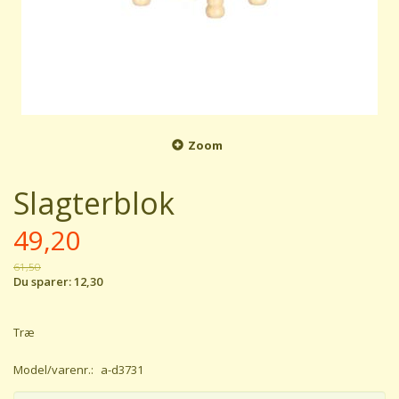
Zoom
Slagterblok
49,20
61,50
Du sparer:
12,30
Træ
Model/varenr.:
a-d3731