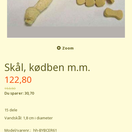
Zoom
Skål, kødben m.m.
122,80
153,50
Du sparer:
30,70
15 dele
Vandskål: 1,8 cm i diameter
Model/varenr.:
hh-BYBCER61