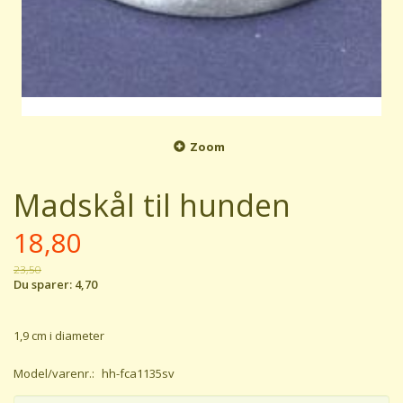
Zoom
Madskål til hunden
18,80
23,50
Du sparer:
4,70
1,9 cm i diameter
Model/varenr.:
hh-fca1135sv