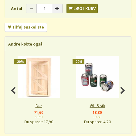
Antal
LÆG I KURV
Tilføj ønskeliste
Andre købte også
-20%
-20%
-
Dør
Øl - 5 stk
71,60
18,80
89,50
23,50
Du sparer:
17,90
Du sparer:
4,70