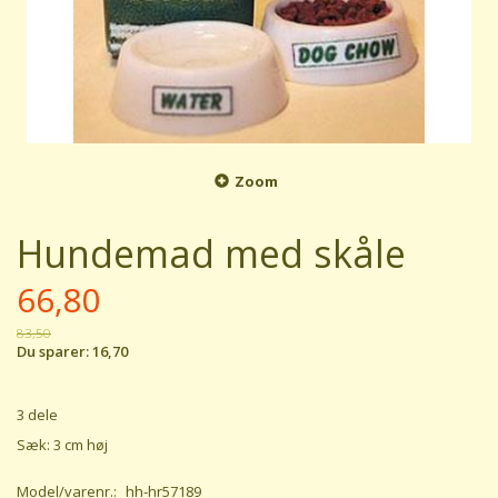
Zoom
Hundemad med skåle
66,80
83,50
Du sparer:
16,70
3 dele
Sæk: 3 cm høj
Model/varenr.:
hh-hr57189