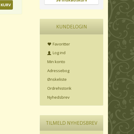
Se indkøbskurv
 KURV
KUNDELOGIN
Favoritter
Log ind
Min konto
Adressebog
Ønskeliste
Ordrehistorik
Nyhedsbrev
TILMELD NYHEDSBREV