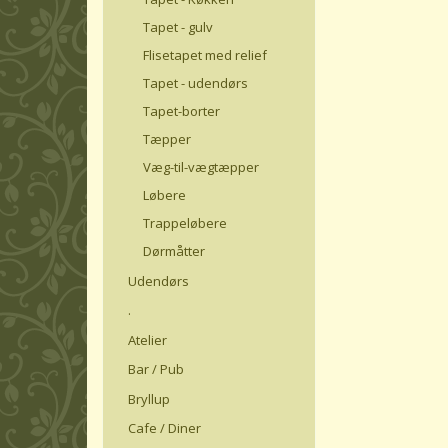
Tapet - gulv
Flisetapet med relief
Tapet - udendørs
Tapet-borter
Tæpper
Væg-til-vægtæpper
Løbere
Trappeløbere
Dørmåtter
Udendørs
.
Atelier
Bar / Pub
Bryllup
Cafe / Diner