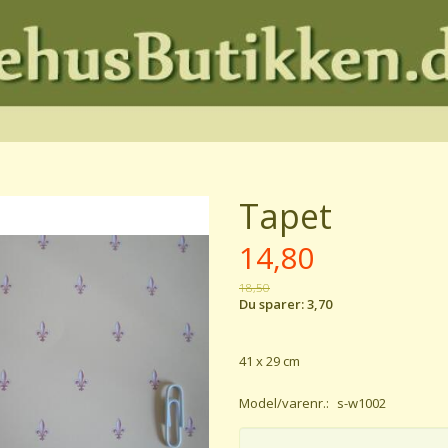
Tapet
14,80
18,50
Du sparer:
3,70
41 x 29 cm
Model/varenr.:
s-w1002