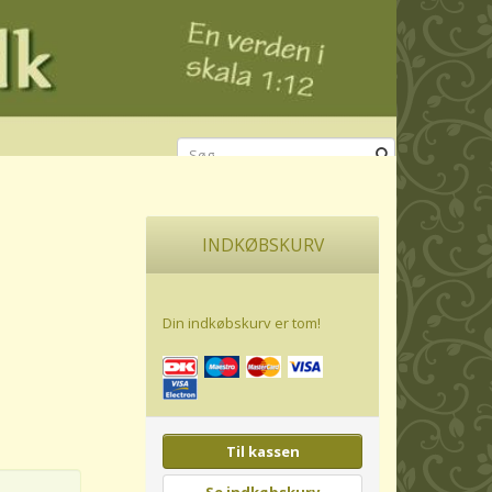
INDKØBSKURV
Din indkøbskurv er tom!
Til kassen