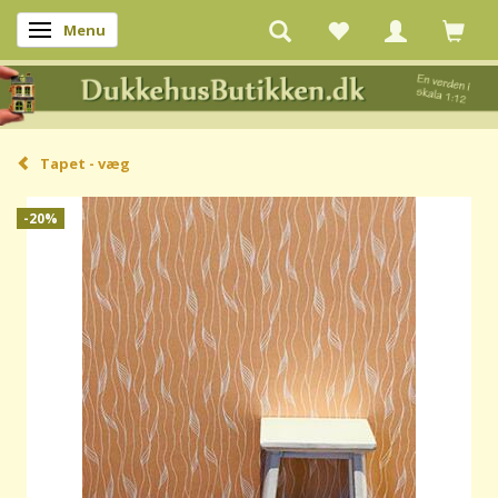
Menu
Skifte navigation
Tapet - væg
-20%