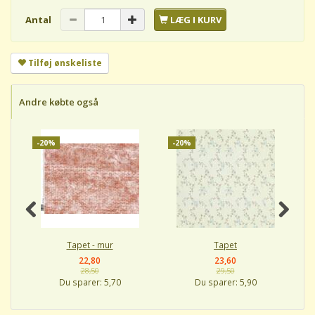
Antal
LÆG I KURV
Tilføj ønskeliste
Andre købte også
-20%
-20%
-
Tapet - mur
Tapet
22,80
23,60
28,50
29,50
Du sparer:
5,70
Du sparer:
5,90