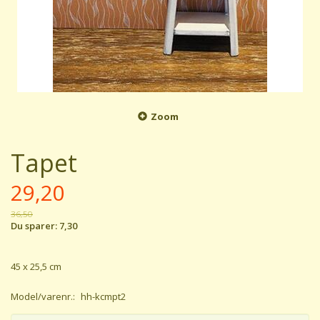
Zoom
Tapet
29,20
36,50
Du sparer:
7,30
45 x 25,5 cm
Model/varenr.:
hh-kcmpt2