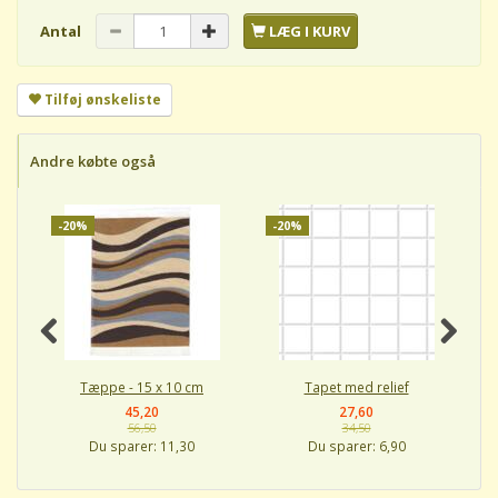
Antal
LÆG I KURV
Tilføj ønskeliste
Andre købte også
-20%
-20%
-
Tæppe - 15 x 10 cm
Tapet med relief
45,20
27,60
56,50
34,50
Du sparer:
11,30
Du sparer:
6,90