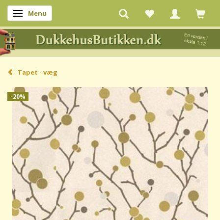
Menu
Skifte navigation
Tapet - væg
-20%