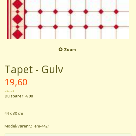
Zoom
Tapet - Gulv
19,60
24,50
Du sparer:
4,90
44 x 30 cm
Model/varenr.:
em-4421