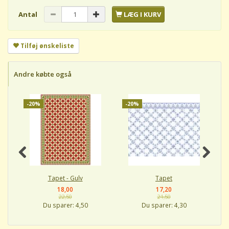
Antal
LÆG I KURV
Tilføj ønskeliste
Andre købte også
-20%
-20%
-
Tapet - Gulv
Tapet
18,00
17,20
22,50
21,50
Du sparer:
4,50
Du sparer:
4,30