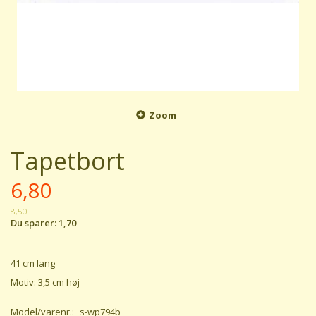
Zoom
Tapetbort
6,80
8,50
Du sparer:
1,70
41 cm lang
Motiv: 3,5 cm høj
Model/varenr.:
s-wp794b