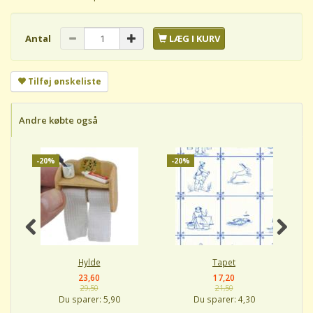
Antal
LÆG I KURV
Tilføj ønskeliste
Andre købte også
-20%
-20%
-
Hylde
Tapet
23,60
17,20
29,50
21,50
Du sparer:
5,90
Du sparer:
4,30