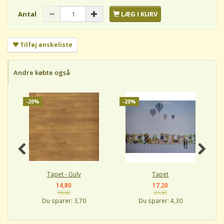
Antal
LÆG I KURV
Tilføj ønskeliste
Andre købte også
-20%
-20%
-
Tapet - Gulv
Tapet
14,80
17,20
18,50
21,50
Du sparer:
3,70
Du sparer:
4,30