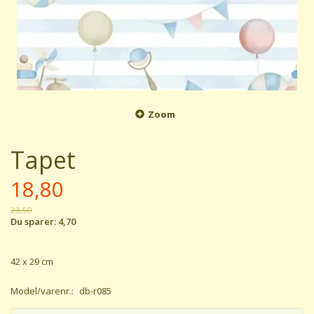
Zoom
Tapet
18,80
23,50
Du sparer:
4,70
42 x 29 cm
Model/varenr.:
db-r085