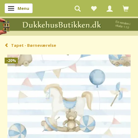
Menu
Skifte navigation
Tapet - Børneværelse
-20%