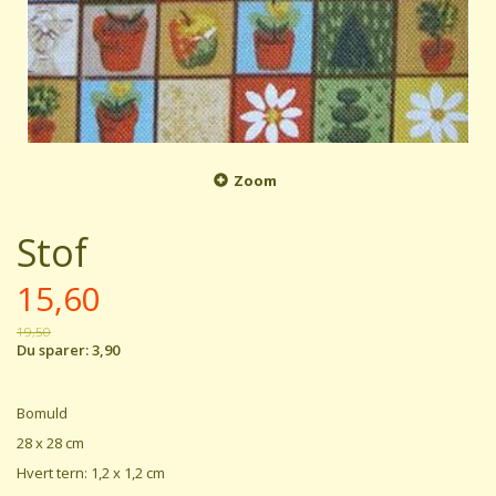
Zoom
Stof
15,60
19,50
Du sparer:
3,90
Bomuld
28 x 28 cm
Hvert tern: 1,2 x 1,2 cm