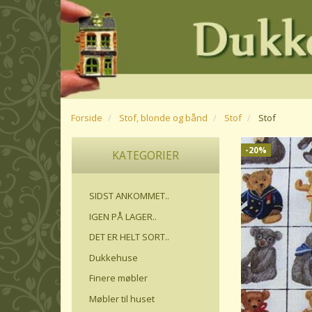
Forside
Stof, blonde og bånd
Stof
Stof
-20%
KATEGORIER
SIDST ANKOMMET..
IGEN PÅ LAGER..
DET ER HELT SORT..
Dukkehuse
Finere møbler
Møbler til huset