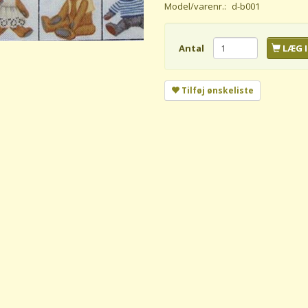
Model/varenr.:
d-b001
Antal
LÆG I
Tilføj ønskeliste