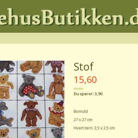
Stof
15,60
19,50
Du sparer:
3,90
Bomuld
27 x 27 cm
Hvert tern: 2,5 x 2,5 cm