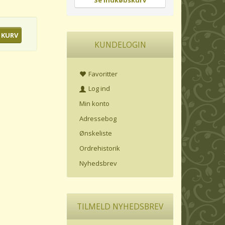
Se indkøbskurv
 KURV
KUNDELOGIN
Favoritter
Log ind
Min konto
Adressebog
Ønskeliste
Ordrehistorik
Nyhedsbrev
TILMELD NYHEDSBREV