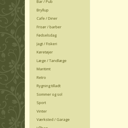
Bar / Pub
Bryllup
Cafe / Diner
Frisør / barber
Fødselsdag
Jagt / Fiskeri
Køretøjer
Læge / Tandlæge
Maritimt
Retro
Rygning tilladt
Sommer og sol
Sport
Vinter
Værksted / Garage
Våben