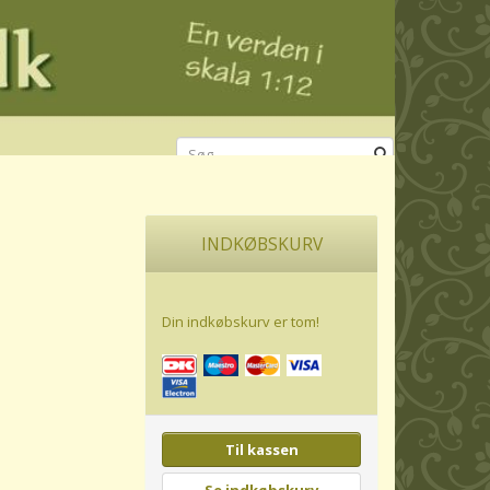
INDKØBSKURV
Din indkøbskurv er tom!
Til kassen