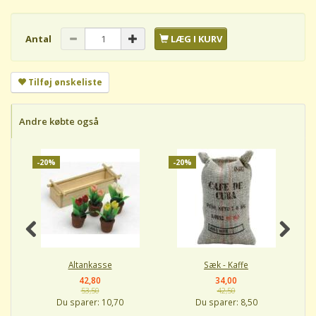
Antal
LÆG I KURV
Tilføj ønskeliste
Andre købte også
-20%
-20%
-
Altankasse
Sæk - Kaffe
42,80
34,00
53,50
42,50
Du sparer:
10,70
Du sparer:
8,50