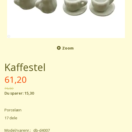
Zoom
Kaffestel
61,20
76,50
Du sparer:
15,30
Porcelæn
17 dele
Model/varenr.:
db-d4007