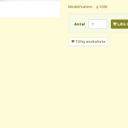
Model/varenr.:
ij-1206
Antal
LÆG I
Tilføj ønskeliste