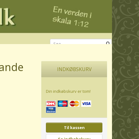
ande
INDKØBSKURV
Din indkøbskurv er tom!
Til kassen