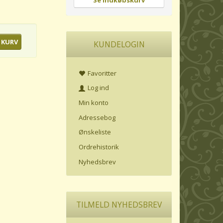
Se indkøbskurv
 KURV
KUNDELOGIN
Favoritter
Log ind
Min konto
Adressebog
Ønskeliste
Ordrehistorik
Nyhedsbrev
TILMELD NYHEDSBREV