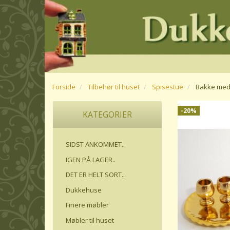
Forside
Tilbehør til huset
Spisestue
Bakke med
-20%
KATEGORIER
SIDST ANKOMMET..
IGEN PÅ LAGER..
DET ER HELT SORT..
Dukkehuse
Finere møbler
Møbler til huset