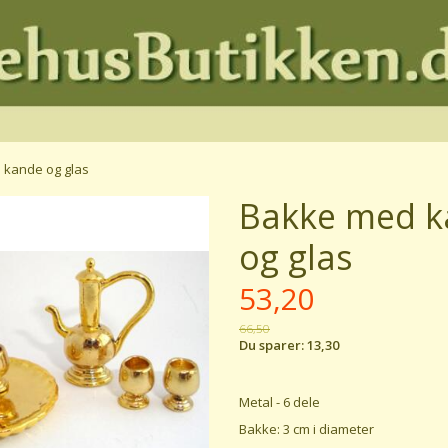
 kande og glas
Bakke med k
og glas
53,20
66,50
Du sparer:
13,30
Metal - 6 dele
Bakke: 3 cm i diameter