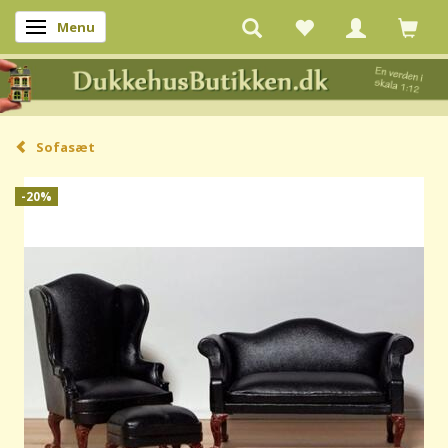
Menu
Skifte navigation
Sofasæt
-20%