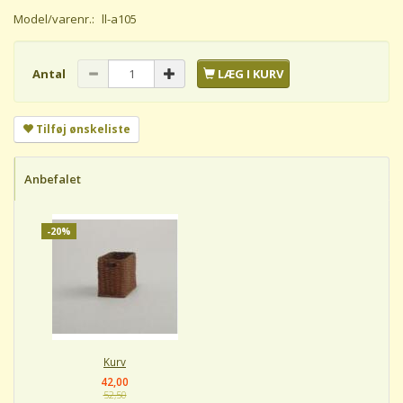
Model/varenr.:
ll-a105
Antal
LÆG I KURV
Tilføj ønskeliste
Anbefalet
-20%
Kurv
42,00
52,50