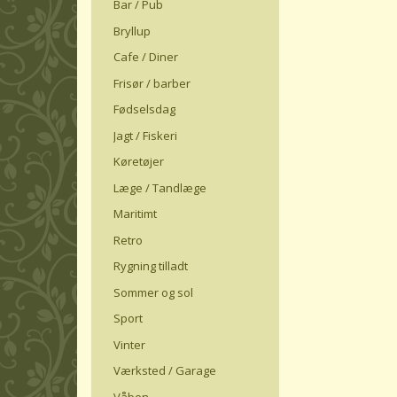
Bar / Pub
Bryllup
Cafe / Diner
Frisør / barber
Fødselsdag
Jagt / Fiskeri
Køretøjer
Læge / Tandlæge
Maritimt
Retro
Rygning tilladt
Sommer og sol
Sport
Vinter
Værksted / Garage
Våben