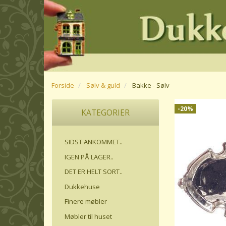
Forside
Sølv & guld
Bakke - Sølv
-20%
KATEGORIER
SIDST ANKOMMET..
IGEN PÅ LAGER..
DET ER HELT SORT..
Dukkehuse
Finere møbler
Møbler til huset