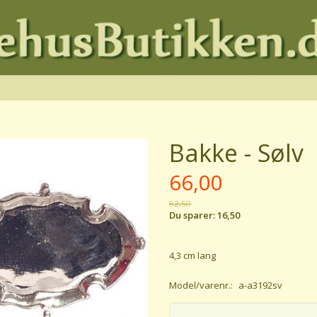
Bakke - Sølv
66,00
82,50
Du sparer:
16,50
4,3 cm lang
Model/varenr.:
a-a3192sv