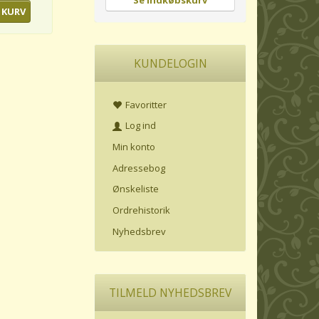
Se indkøbskurv
 KURV
KUNDELOGIN
Favoritter
Log ind
Min konto
Adressebog
Ønskeliste
Ordrehistorik
Nyhedsbrev
TILMELD NYHEDSBREV