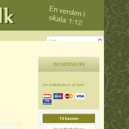
INDKØBSKURV
Din indkøbskurv er tom!
Til kassen