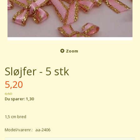
Zoom
Sløjfer - 5 stk
5,20
6,50
Du sparer:
1,30
1,5 cm bred
Model/varenr.:
aa-2406