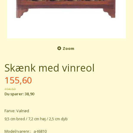
Zoom
Skænk med vinreol
155,60
194,50
Du sparer:
38,90
Farve: Valnød
9,5 cm bred / 7,2 cm høj / 2,5 cm dyb
Model/varenr.:
a-t6810