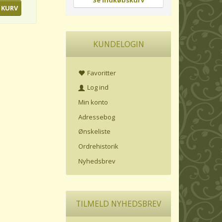
Se indkøbskurv
 KURV
KUNDELOGIN
Favoritter
Log ind
Min konto
Adressebog
Ønskeliste
Ordrehistorik
Nyhedsbrev
TILMELD NYHEDSBREV