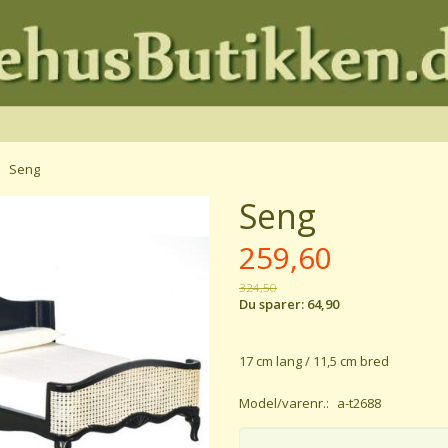
Seng
Seng
259,60
324,50
Du sparer:
64,90
17 cm lang / 11,5 cm bred
Model/varenr.:
a-t2688