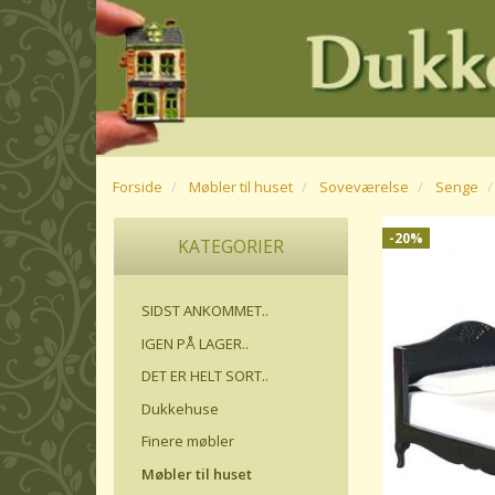
Forside
Møbler til huset
Soveværelse
Senge
-20%
KATEGORIER
SIDST ANKOMMET..
IGEN PÅ LAGER..
DET ER HELT SORT..
Dukkehuse
Finere møbler
Møbler til huset