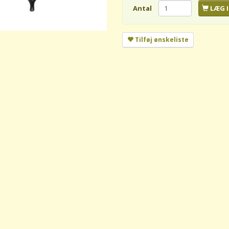
Antal
LÆG I
Tilføj ønskeliste