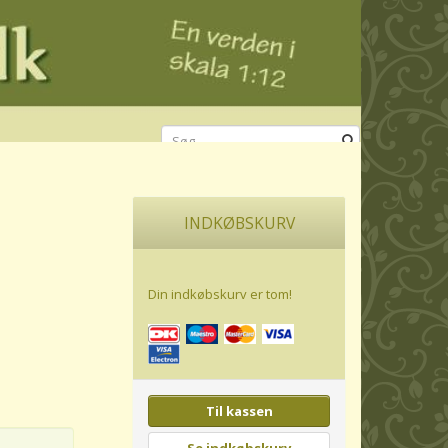
INDKØBSKURV
Din indkøbskurv er tom!
Til kassen