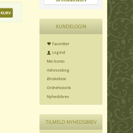
Se indkøbskurv
 KURV
KUNDELOGIN
Favoritter
Log ind
Min konto
Adressebog
Ønskeliste
Ordrehistorik
Nyhedsbrev
TILMELD NYHEDSBREV