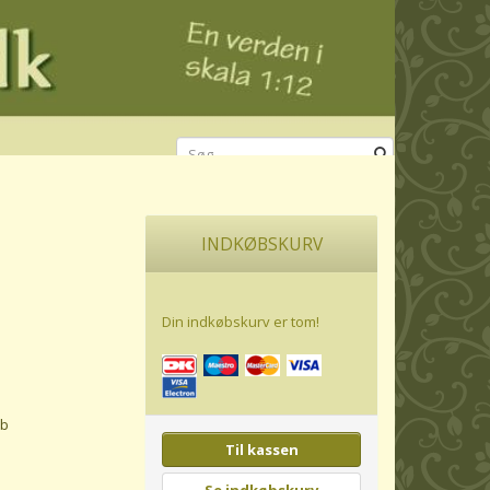
INDKØBSKURV
Din indkøbskurv er tom!
yb
Til kassen