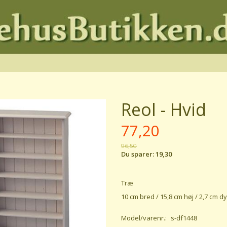
Reol - Hvid
77,20
96,50
Du sparer:
19,30
Træ
10 cm bred / 15,8 cm høj / 2,7 cm d
Model/varenr.:
s-df1448