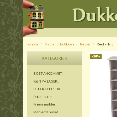
Forside
Møbler til butikken
Reoler
Reol - Hvid
-20%
KATEGORIER
SIDST ANKOMMET..
IGEN PÅ LAGER..
DET ER HELT SORT..
Dukkehuse
Finere møbler
Møbler til huset