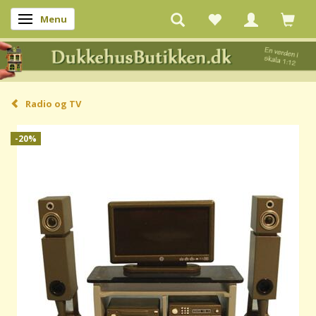
Menu
Skifte navigation
Radio og TV
-20%