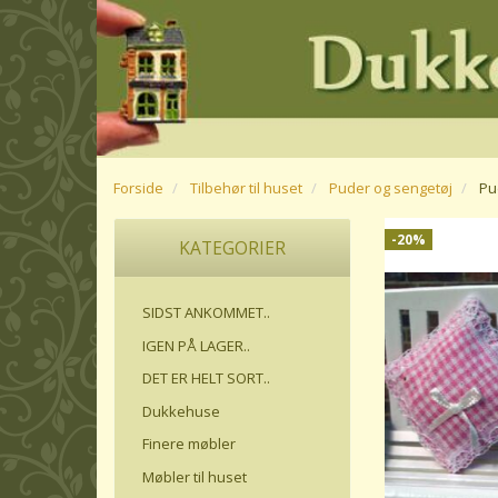
Forside
Tilbehør til huset
Puder og sengetøj
Pu
-20%
KATEGORIER
SIDST ANKOMMET..
IGEN PÅ LAGER..
DET ER HELT SORT..
Dukkehuse
Finere møbler
Møbler til huset