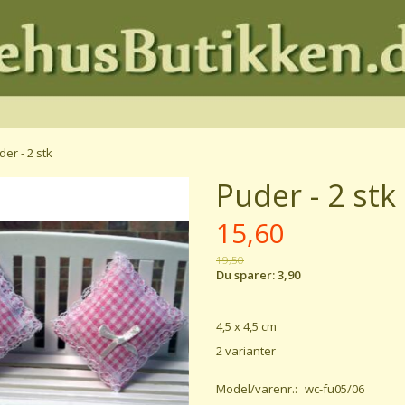
der - 2 stk
Puder - 2 stk
15,60
19,50
Du sparer:
3,90
4,5 x 4,5 cm
2 varianter
Model/varenr.:
wc-fu05/06