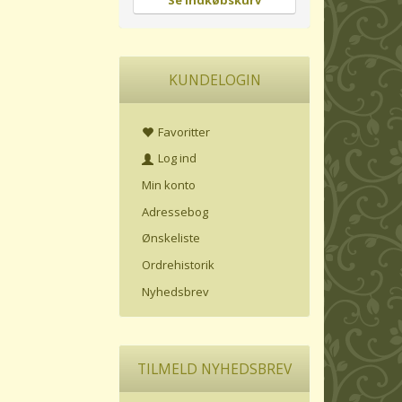
Se indkøbskurv
KUNDELOGIN
Favoritter
Log ind
Min konto
Adressebog
Ønskeliste
Ordrehistorik
Nyhedsbrev
TILMELD NYHEDSBREV