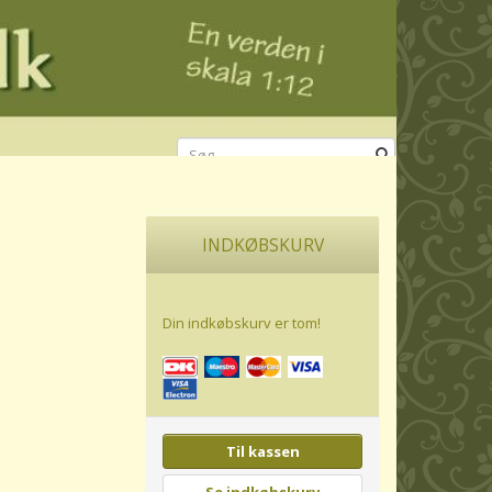
INDKØBSKURV
Din indkøbskurv er tom!
Til kassen