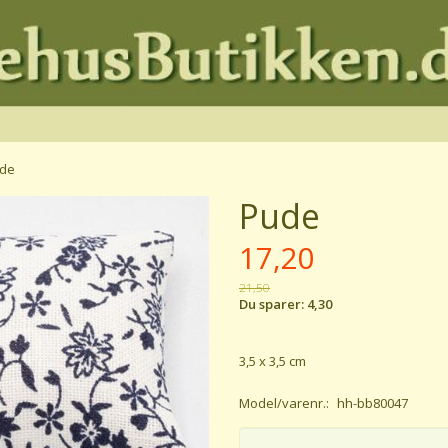
de
Pude
17,20
21,50
Du sparer:
4,30
3,5 x 3,5 cm
Model/varenr.:
hh-bb80047