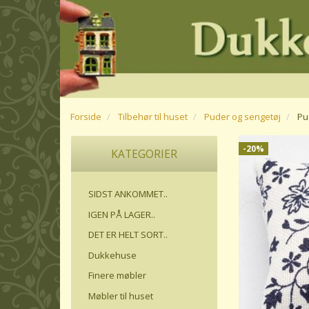
Forside
Tilbehør til huset
Puder og sengetøj
Pu
-20%
KATEGORIER
SIDST ANKOMMET..
IGEN PÅ LAGER..
DET ER HELT SORT..
Dukkehuse
Finere møbler
Møbler til huset