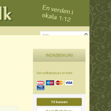
INDKØBSKURV
Din indkøbskurv er tom!
Til kassen