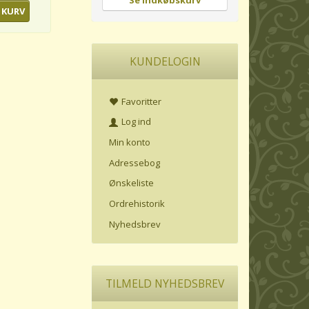
Se indkøbskurv
 KURV
KUNDELOGIN
Favoritter
Log ind
Min konto
Adressebog
Ønskeliste
Ordrehistorik
Nyhedsbrev
TILMELD NYHEDSBREV