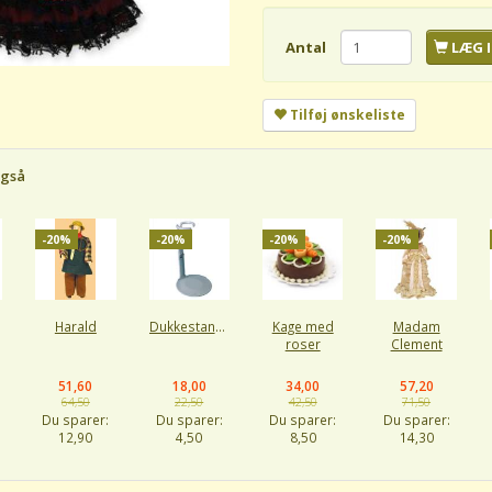
Antal
LÆG I
Tilføj ønskeliste
også
-20%
-20%
-20%
-20%
Harald
Dukkestander
Kage med
Madam
roser
Clement
51,60
18,00
34,00
57,20
64,50
22,50
42,50
71,50
Du sparer:
Du sparer:
Du sparer:
Du sparer:
12,90
4,50
8,50
14,30