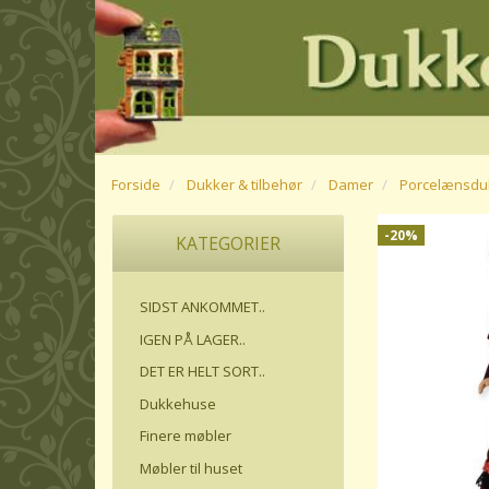
Forside
Dukker & tilbehør
Damer
Porcelænsdu
-20%
KATEGORIER
SIDST ANKOMMET..
IGEN PÅ LAGER..
DET ER HELT SORT..
Dukkehuse
Finere møbler
Møbler til huset