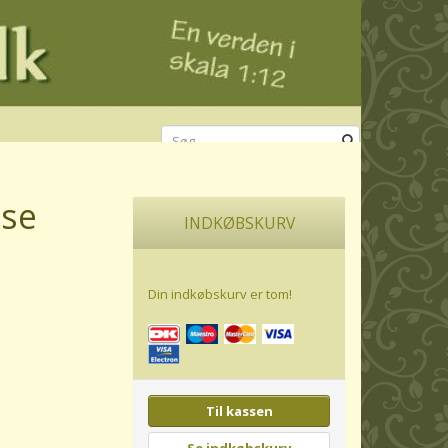
se
INDKØBSKURV
Din indkøbskurv er tom!
Til kassen