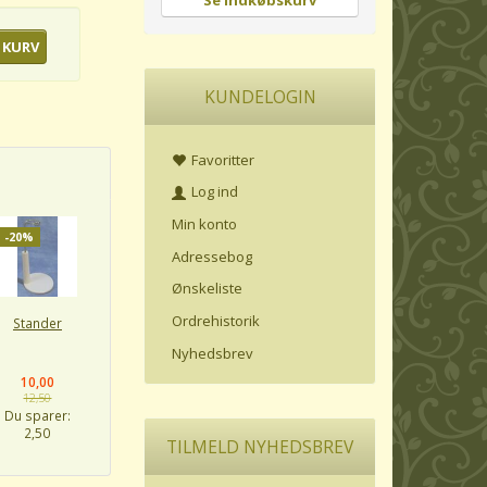
Se indkøbskurv
 KURV
KUNDELOGIN
Favoritter
Log ind
Min konto
-20%
Adressebog
Ønskeliste
Ordrehistorik
Stander
Nyhedsbrev
10,00
12,50
Du sparer:
2,50
TILMELD NYHEDSBREV