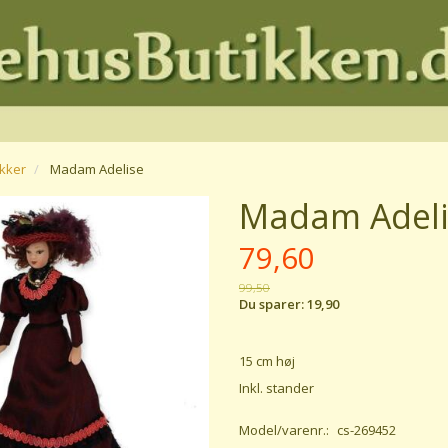
kker
Madam Adelise
Madam Adeli
79,60
99,50
Du sparer:
19,90
15 cm høj
Inkl. stander
Model/varenr.:
cs-269452