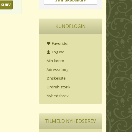
Se indkøbskurv
 KURV
KUNDELOGIN
Favoritter
Log ind
Min konto
Adressebog
Ønskeliste
Ordrehistorik
Nyhedsbrev
TILMELD NYHEDSBREV