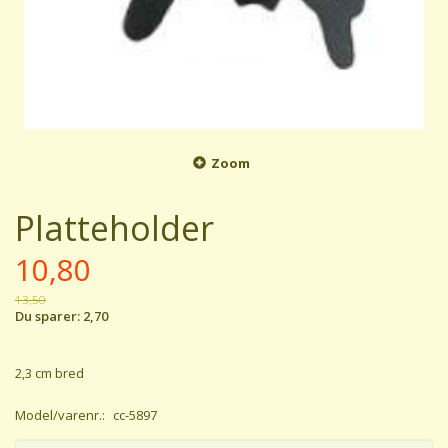
Zoom
Platteholder
10,80
13,50
Du sparer:
2,70
2,3 cm bred
Model/varenr.:
cc-5897