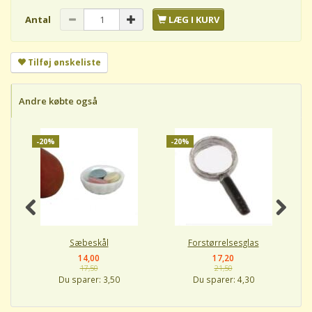
Antal
LÆG I KURV
Tilføj ønskeliste
Andre købte også
-20%
-20%
-
Sæbeskål
Forstørrelsesglas
14,00
17,20
17,50
21,50
Du sparer:
3,50
Du sparer:
4,30