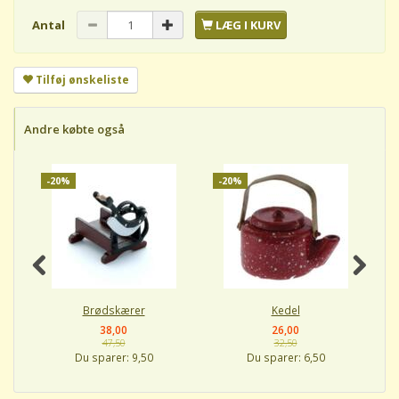
Antal
LÆG I KURV
Tilføj ønskeliste
Andre købte også
-20%
-20%
-
Brødskærer
Kedel
38,00
26,00
47,50
32,50
Du sparer:
9,50
Du sparer:
6,50