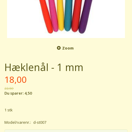
Zoom
Hæklenål - 1 mm
18,00
22,50
Du sparer:
4,50
1 stk
Model/varenr.:
d-st007