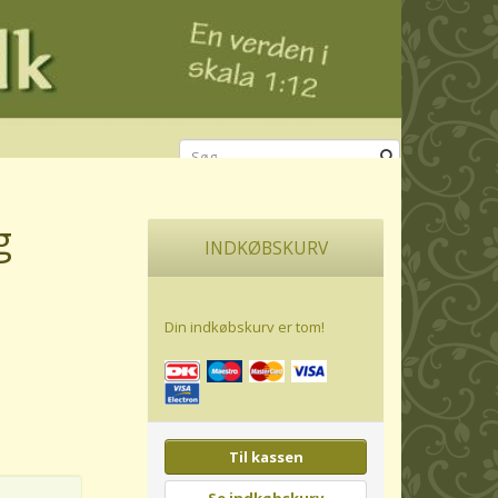
g
INDKØBSKURV
Din indkøbskurv er tom!
Til kassen