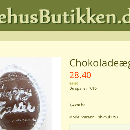
Chokoladeæ
28,40
35,50
Du sparer:
7,10
1,4 cm høj
Model/varenr.:
hh-mul1793