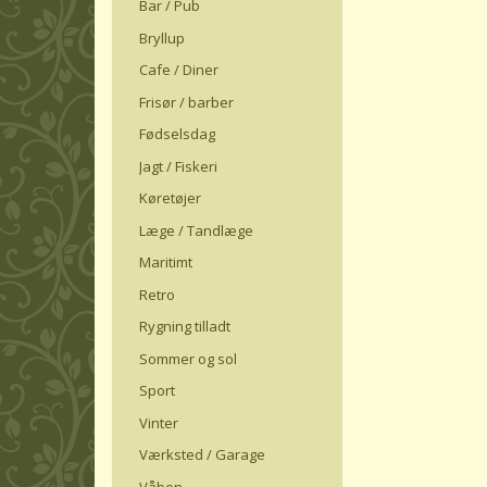
Bar / Pub
Bryllup
Cafe / Diner
Frisør / barber
Fødselsdag
Jagt / Fiskeri
Køretøjer
Læge / Tandlæge
Maritimt
Retro
Rygning tilladt
Sommer og sol
Sport
Vinter
Værksted / Garage
Våben