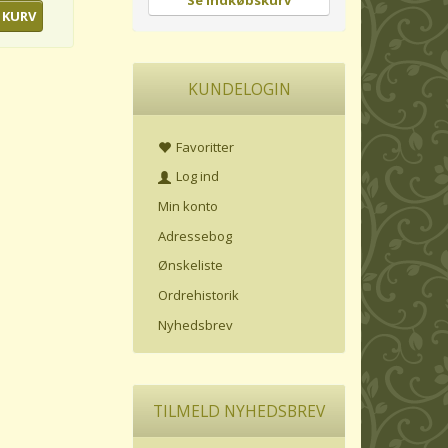
Se indkøbskurv
 KURV
KUNDELOGIN
Favoritter
Log ind
Min konto
Adressebog
Ønskeliste
Ordrehistorik
Nyhedsbrev
TILMELD NYHEDSBREV