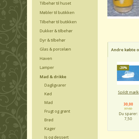
Tilbehør til huset
Møbler til butikken
Tilbehør til butikken
Dukker & tilbehør
Dyr & tilbehør
Glas & porcelæn
Andre købte 
Haven
Lamper
-20%
Mad & drikke
Dagligvarer
Spildt mælk
Kød
Mad
30,00
37,50
Frugt og grønt
Du sparer:
7,50
Brød
Kager
Is og dessert