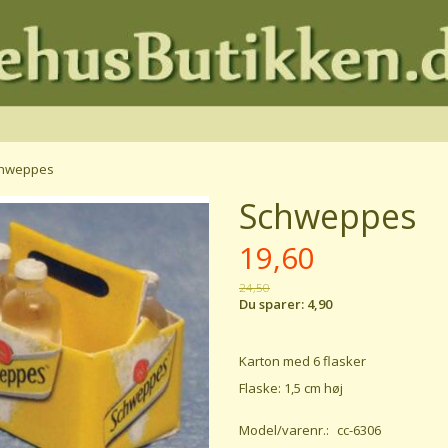
hweppes
Schweppes
19,60
24,50
Du sparer:
4,90
Karton med 6 flasker
Flaske: 1,5 cm høj
Model/varenr.:
cc-6306