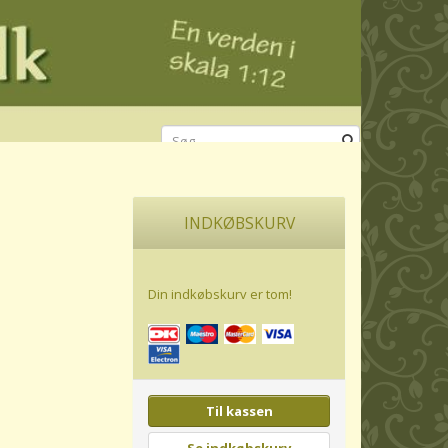
INDKØBSKURV
Din indkøbskurv er tom!
Til kassen