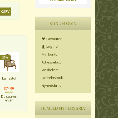
Se indkøbskurv
 KURV
KUNDELOGIN
Favoritter
Log ind
Min konto
-20%
Adressebog
Ønskeliste
Ordrehistorik
Lænestol
Nyhedsbrev
374,00
467,50
Du sparer:
93,50
TILMELD NYHEDSBREV