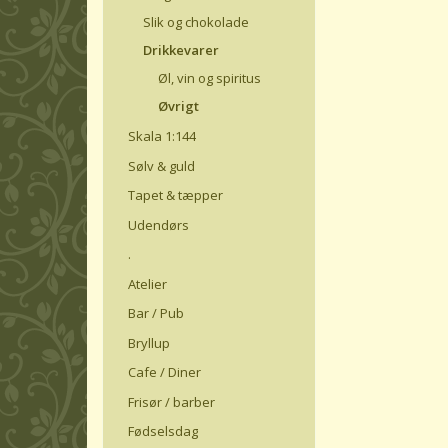
Slik og chokolade
Drikkevarer
Øl, vin og spiritus
Øvrigt
Skala 1:144
Sølv & guld
Tapet & tæpper
Udendørs
.
Atelier
Bar / Pub
Bryllup
Cafe / Diner
Frisør / barber
Fødselsdag