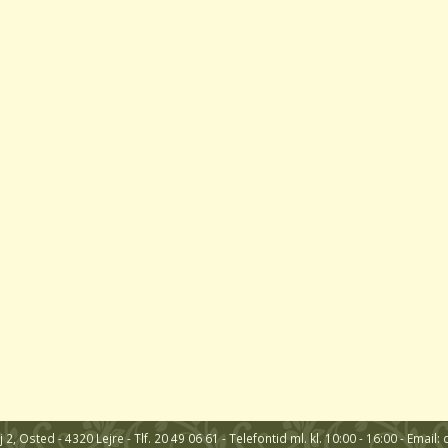
2, Osted - 4320 Lejre - Tlf. 20 49 06 61 - Telefontid ml. kl. 10:00 - 16:00 - Em