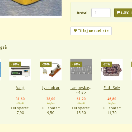
Antal
LÆG I
Tilføj ønskeliste
også
-20%
-20%
-20%
-20%
Vægt
Lysstofrør
Lampeskærme
Fad - Sølv
- 4 stk
31,60
38,00
61,20
46,80
39,50
47,50
76,50
58,50
Du sparer:
Du sparer:
Du sparer:
Du sparer:
7,90
9,50
15,30
11,70