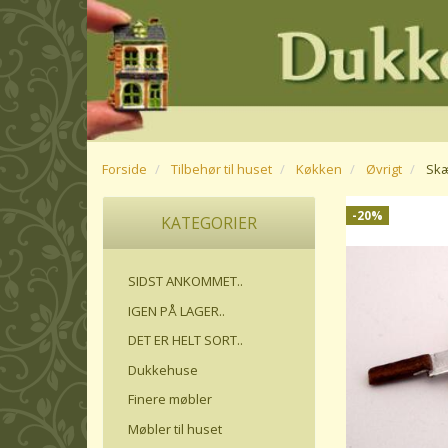
Forside
Tilbehør til huset
Køkken
Øvrigt
Skæ
-20%
KATEGORIER
SIDST ANKOMMET..
IGEN PÅ LAGER..
DET ER HELT SORT..
Dukkehuse
Finere møbler
Møbler til huset