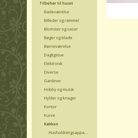
Tilbehør til huset
Badeværelse
Billeder og rammer
Blomster og vaser
Bøger og blade
Børneværelse
Dagligstue
Elektronik
Diverse
Gardiner
Hobby og musik
Hylder og knager
Kontor
Kurve
Køkken
Husholdningsapparater