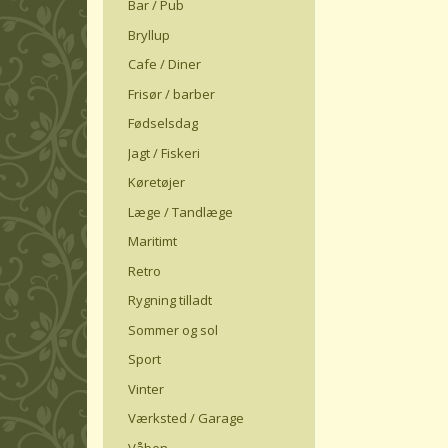
Bar / Pub
Bryllup
Cafe / Diner
Frisør / barber
Fødselsdag
Jagt / Fiskeri
Køretøjer
Læge / Tandlæge
Maritimt
Retro
Rygning tilladt
Sommer og sol
Sport
Vinter
Værksted / Garage
Våben