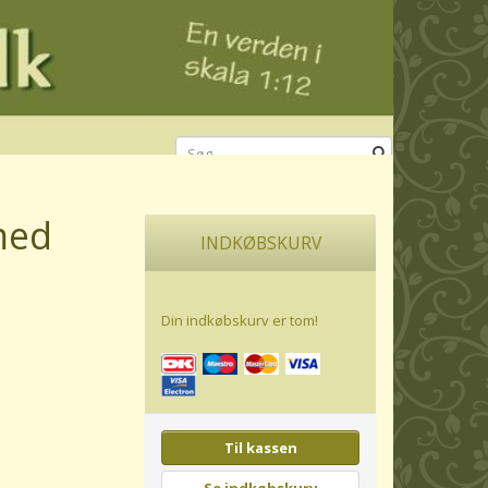
med
INDKØBSKURV
Din indkøbskurv er tom!
Til kassen