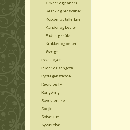
Gryder og pander
Bestik og redskaber
Kopper og tallerkner
Kander og kedler
Fade og skåle
Krukker og bøtter
Øvrigt
Lysestager
Puder og sengetøj
Pyntegenstande
Radio og TV
Rengøring
Soveværelse
Spejle
Spisestue
Syværelse