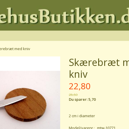
rebræt med kniv
Skærebræt 
kniv
22,80
28,50
Du sparer:
5,70
2 cm i diameter
Model/varenr.:
mtw-10771