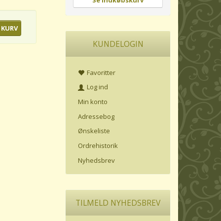
Se indkøbskurv
 KURV
KUNDELOGIN
Favoritter
Log ind
Min konto
Adressebog
Ønskeliste
Ordrehistorik
Nyhedsbrev
TILMELD NYHEDSBREV