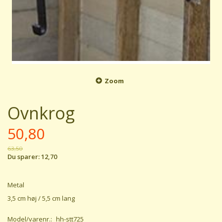
Zoom
Ovnkrog
50,80
63,50
Du sparer:
12,70
Metal
3,5 cm høj / 5,5 cm lang
Model/varenr.:
hh-stt725