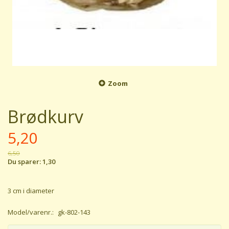
Zoom
Brødkurv
5,20
6,50
Du sparer:
1,30
3 cm i diameter
Model/varenr.:
gk-802-143