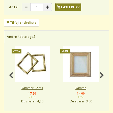
Antal
LÆG I KURV
Tilføj ønskeliste
Andre købte også
-20%
-20%
-
Rammer - 2 stk
Ramme
17,20
14,00
21,50
17,50
Du sparer:
4,30
Du sparer:
3,50