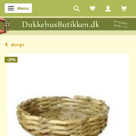
Menu
Skifte navigation
Øvrigt
-20%