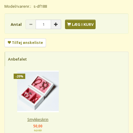
Model/varenr.:
s-df188
Antal
LÆG I KURV
Tilføj ønskeliste
Anbefalet
-20%
Smykkeskrin
50,00
62,50