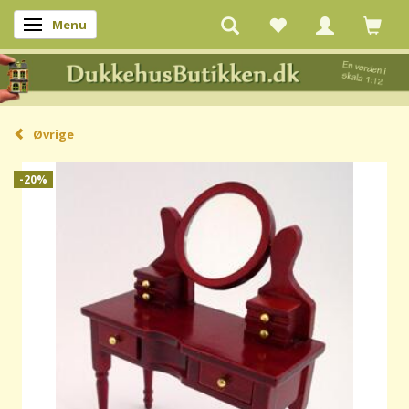
Menu
Skifte navigation
Øvrige
-20%