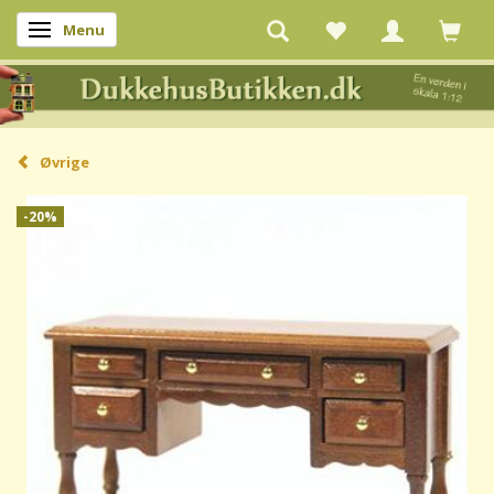
Menu
Skifte navigation
Øvrige
-20%