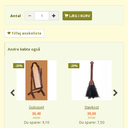
Antal
LÆG I KURV
Tilføj ønskeliste
Andre købte også
-20%
-20%
-
Gulvspejl
Støvkost
36,40
30,00
45,50
37,50
Du sparer:
9,10
Du sparer:
7,50